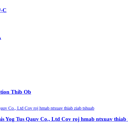
#-C
A
tion Thib Ob
s Yog Tus Qauv Co., Ltd Cov roj hmab ntxuav thiab 