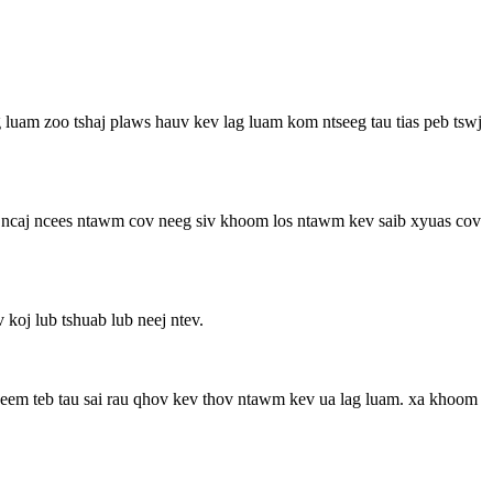
g luam zoo tshaj plaws hauv kev lag luam kom ntseeg tau tias peb tswj
 ncaj ncees ntawm cov neeg siv khoom los ntawm kev saib xyuas cov
oj lub tshuab lub neej ntev.
eem teb tau sai rau qhov kev thov ntawm kev ua lag luam. xa khoom