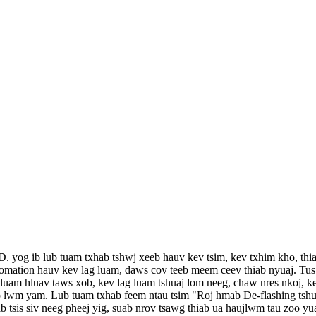
og ib lub tuam txhab tshwj xeeb hauv kev tsim, kev txhim kho, thia
tomation hauv kev lag luam, daws cov teeb meem ceev thiab nyuaj. Tu
luam hluav taws xob, kev lag luam tshuaj lom neeg, chaw nres nkoj, kev
ab lwm yam. Lub tuam txhab feem ntau tsim "Roj hmab De-flashing tsh
b tsis siv neeg pheej yig, suab nrov tsawg thiab ua haujlwm tau zoo y