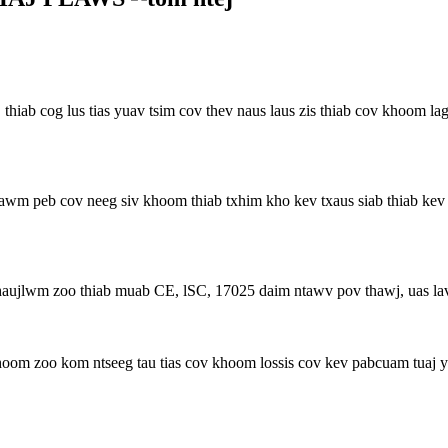
hiab cog lus tias yuav tsim cov thev naus laus zis thiab cov khoom la
awm peb cov neeg siv khoom thiab txhim kho kev txaus siab thiab kev
ujlwm zoo thiab muab CE, lSC, 17025 daim ntawv pov thawj, uas lav k
oom zoo kom ntseeg tau tias cov khoom lossis cov kev pabcuam tuaj y
.