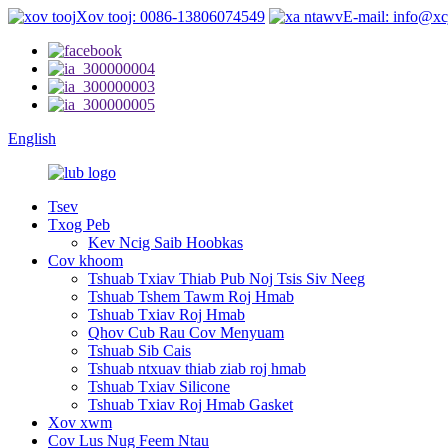
Xov tooj: 0086-13806074549
E-mail: info@xc
English
Tsev
Txog Peb
Kev Ncig Saib Hoobkas
Cov khoom
Tshuab Txiav Thiab Pub Noj Tsis Siv Neeg
Tshuab Tshem Tawm Roj Hmab
Tshuab Txiav Roj Hmab
Qhov Cub Rau Cov Menyuam
Tshuab Sib Cais
Tshuab ntxuav thiab ziab roj hmab
Tshuab Txiav Silicone
Tshuab Txiav Roj Hmab Gasket
Xov xwm
Cov Lus Nug Feem Ntau