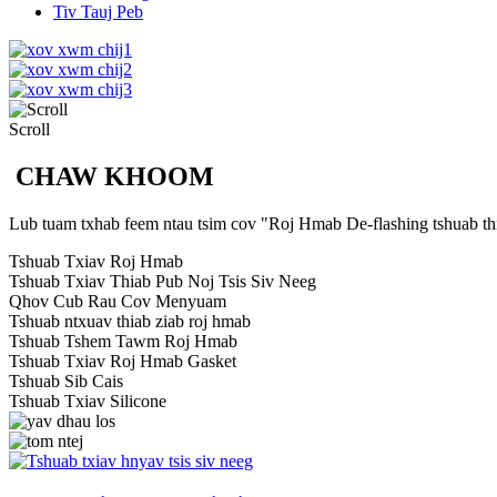
Tiv Tauj Peb
Scroll
CHAW KHOOM
Lub tuam txhab feem ntau tsim cov "Roj Hmab De-flashing tshuab thi
Tshuab Txiav Roj Hmab
Tshuab Txiav Thiab Pub Noj Tsis Siv Neeg
Qhov Cub Rau Cov Menyuam
Tshuab ntxuav thiab ziab roj hmab
Tshuab Tshem Tawm Roj Hmab
Tshuab Txiav Roj Hmab Gasket
Tshuab Sib Cais
Tshuab Txiav Silicone