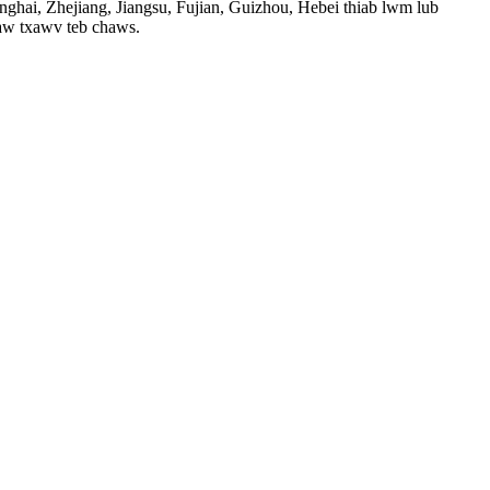
ghai, Zhejiang, Jiangsu, Fujian, Guizhou, Hebei thiab lwm lub
haw txawv teb chaws.