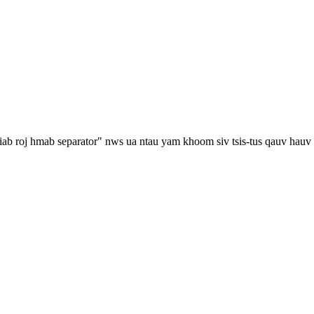
ab roj hmab separator" nws ua ntau yam khoom siv tsis-tus qauv hauv 