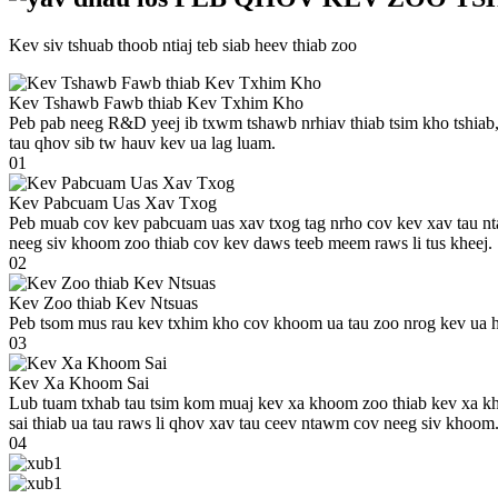
Kev siv tshuab thoob ntiaj teb siab heev thiab zoo
Kev Tshawb Fawb thiab Kev Txhim Kho
Peb pab neeg R&D yeej ib txwm tshawb nrhiav thiab tsim kho tshiab, t
tau qhov sib tw hauv kev ua lag luam.
01
Kev Pabcuam Uas Xav Txog
Peb muab cov kev pabcuam uas xav txog tag nrho cov kev xav tau nt
neeg siv khoom zoo thiab cov kev daws teeb meem raws li tus kheej.
02
Kev Zoo thiab Kev Ntsuas
Peb tsom mus rau kev txhim kho cov khoom ua tau zoo nrog kev ua ha
03
Kev Xa Khoom Sai
Lub tuam txhab tau tsim kom muaj kev xa khoom zoo thiab kev xa kh
sai thiab ua tau raws li qhov xav tau ceev ntawm cov neeg siv khoom
04