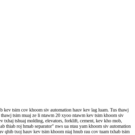
b kev tsim cov khoom siv automation hauv kev lag luam. Tus thawj
s thawj tsim muaj ze li ntawm 20 xyoo ntawm kev tsim khoom siv
 txhaj tshuaj molding, elevators, forklift, cement, kev kho mob,
uab thiab roj hmab separator" nws ua ntau yam khoom siv automation
uav qhib txoj hauv kev tsim khoom niaj hnub rau cov tuam txhab tsim