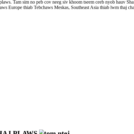
 plaws. Tam sim no peb cov neeg siv khoom tseem ceeb nyob hauv Shan
haws Europe thiab Tebchaws Meskas, Southeast Asia thiab lwm thaj c
HAJ PLAWS