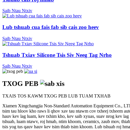
Saib Ntau Ntxiv
Lub tshuab cua fais fab sib cais zoo heev
Saib Ntau Ntxiv
Tshuab Txiav Silicone Tsis Siv Neeg Tag Nrho
Saib Ntau Ntxiv
TXOG PEB
TXAIS TOS KAWM TXOG PEB LUB TUAM TXHAB
Xiamen Xingchangjia Non-Standard Automation Equipment Co., LTD. y
tsim tau hloov kho raws li qhov xav tau ntawm cov txheej txheem au
hauv kev lag luam, kev txhim kho, kev saib xyuas, suav nrog kev lag 
tshuab, luam ntawv, roj hmab, ntim khoom, ceramics, zaub mov, thi
tsis yog tus qauv hauv kev tsim thiab tsim khoom. Lub tshuab roj hma