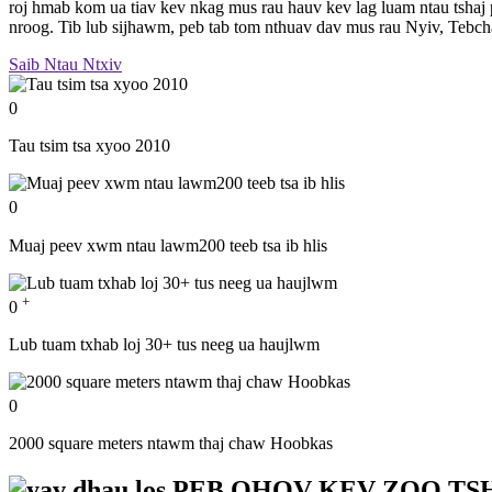
roj hmab kom ua tiav kev nkag mus rau hauv kev lag luam ntau tshaj
nroog. Tib lub sijhawm, peb tab tom nthuav dav mus rau Nyiv, Tebc
Saib Ntau Ntxiv
0
Tau tsim tsa xyoo 2010
0
Muaj peev xwm ntau lawm200 teeb tsa ib hlis
+
0
Lub tuam txhab loj 30+ tus neeg ua haujlwm
0
2000 square meters ntawm thaj chaw Hoobkas
PEB QHOV KEV ZOO TS